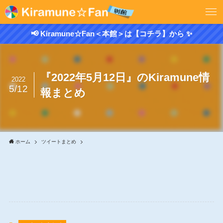
📢 Kiramune☆Fan＜本館＞は【コチラ】から ✨
『2022年5月12日』のKiramune情
2022
5/12
報まとめ
ホーム
ツイートまとめ