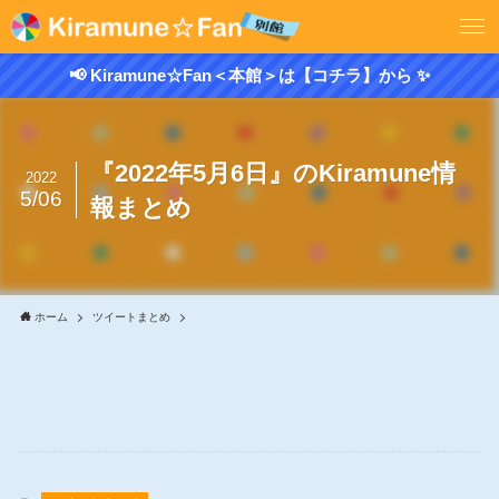
📢 Kiramune☆Fan＜本館＞は【コチラ】から ✨
『2022年5月6日』のKiramune情
2022
5/06
報まとめ
ホーム
ツイートまとめ