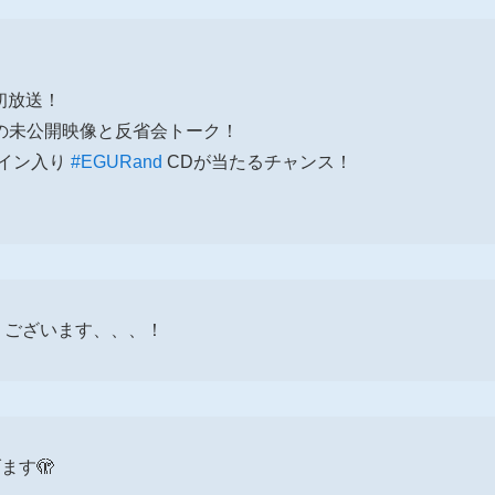
で初放送！
の未公開映像と反省会トーク！
サイン入り
#EGURand
CDが当たるチャンス！
うございます、、、！
ます🫣