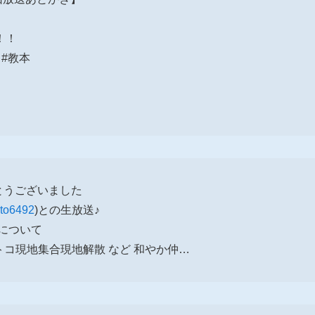
！！
 #教本
とうございました
to6492
)との生放送♪
について
ストコ現地集合現地解散 など 和やか仲…