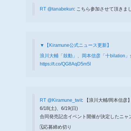
RT
@tanabekun
: こちら参加させて頂きま
▼【Kiramune公式ニュース更新】
浪川大輔「鼓動」、岡本信彦「十bilatio
https://t.co/QG8AqD5m5l
RT
@Kiramune_twit
: 【浪川大輔/岡本信彦
6/18(土)、6/19(日)
合同発売記念イベント開催が決定したニャン
🗓応募締め切り