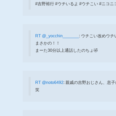
#吉野裕行 #ウチいるよ #ウチこい #ニコ
RT
@_yocchin_______
: ウチこい改めウ
まさかの！！
まーた30分以上通話したのちょ🤣
RT
@noto6492
: 親戚の吉野おじさん、息
笑