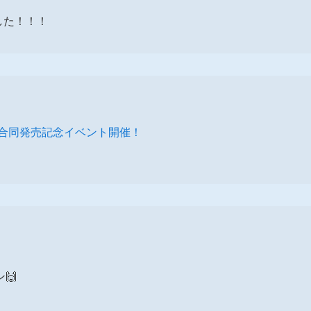
した！！！
n」合同発売記念イベント開催！
】
🙌