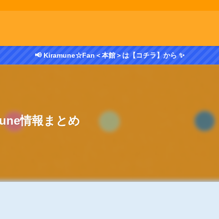
📢 Kiramune☆Fan＜本館＞は【コチラ】から ✨
amune情報まとめ