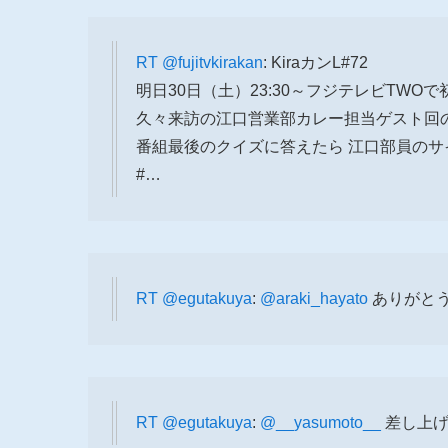
RT
@fujitvkirakan
: KiraカンL#72
明日30日（土）23:30～フジテレビTWO
久々来訪の江口営業部カレー担当ゲスト回
番組最後のクイズに答えたら 江口部員の
#…
RT
@egutakuya
:
@araki_hayato
ありがと
RT
@egutakuya
:
@__yasumoto__
差し上げ