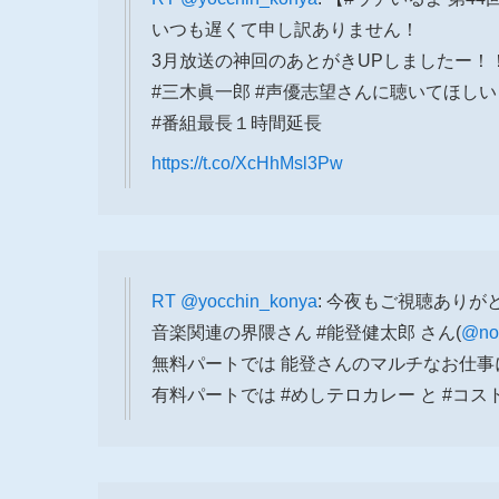
いつも遅くて申し訳ありません！
3月放送の神回のあとがきUPしましたー！
#三木眞一郎 #声優志望さんに聴いてほしい
#番組最長１時間延長
https://t.co/XcHhMsl3Pw
RT
@yocchin_konya
: 今夜もご視聴ありが
音楽関連の界隈さん #能登健太郎 さん(
@no
無料パートでは 能登さんのマルチなお仕事
有料パートでは #めしテロカレー と #コ