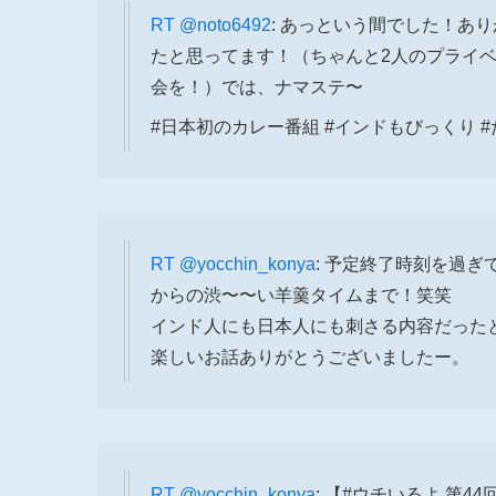
RT
@noto6492
: あっという間でした！あ
たと思ってます！（ちゃんと2人のプライ
会を！）では、ナマステ〜
#日本初のカレー番組 #インドもびっくり #
RT
@yocchin_konya
: 予定終了時刻を過
からの渋〜〜い羊羹タイムまで！笑笑
インド人にも日本人にも刺さる内容だった
楽しいお話ありがとうございましたー。
RT
@yocchin_konya
: 【#ウチいるよ 第4