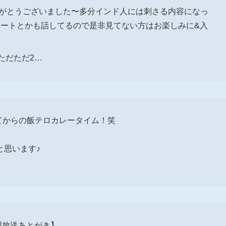
りがとうございました〜多分インド人には刺さる内容になっ
ベートとかも話してるので是非見てない方はお楽しみに&入
ただただ2…
ぎてからの飯テロカレータイム！笑
と思います♪
4回放送あとがき】