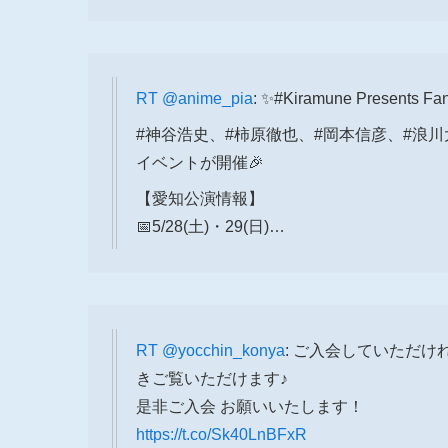
RT
@anime_pia
: ✨#Kiramune Presents F
#神谷浩史、#柿原徹也、#岡本信彦、#浪川大
イベントが開催🎉
【愛知公演情報】
📅5/28(土)・29(日)…
RT
@yocchin_konya
: ご入会していただけ
きご覧いただけます♪
是非ご入会 お願いいたします！
https://t.co/Sk40LnBFxR