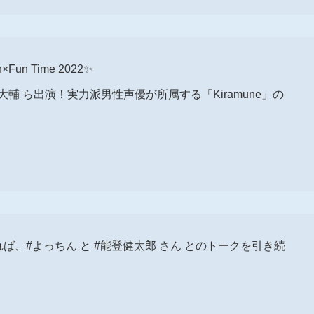
an×Fun Time 2022✨
輔 ら出演！実力派男性声優が所属する「Kiramune」の
れば、#よっちん と #能登健太郎 さん とのトークを引き続