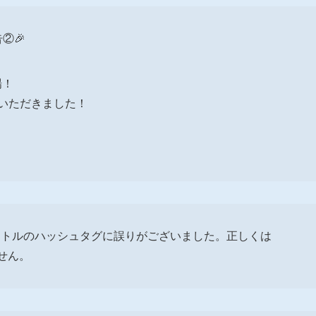
告②🎉
場！
紹介いただきました！
タイトルのハッシュタグに誤りがございました。正しくは
ません。