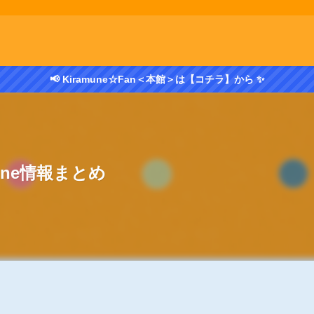
📢 Kiramune☆Fan＜本館＞は【コチラ】から ✨
mune情報まとめ