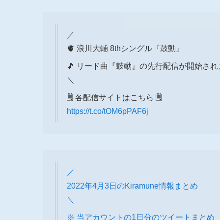
／
🫀 浪川大輔 8thシングル『鼓動』
🎵 リード曲『鼓動』の先行配信が開始さ
＼
🗒 各配信サイトはこちら 🗒
https://t.co/tOM6pPAF6j
／
2022年4月3日のKiramune情報まとめ
＼
※ 当アカウントの1日分のツイートまとめ