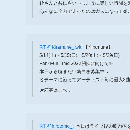
皆さんと共にさいっっこうに楽しい時間を過
あんなに全力で走ったのは大人になって始
RT
@Kiramune_twit
: 【Kiramune】
5/14(土)・5/15(日)、5/28(土)・5/29(日)
Fan×Fun Time 2022開催に向けて✨
本日から聴きたい楽曲を募集中🎶
各テーマに沿ってアーティスト毎に最大3曲
📌応募はこち…
RT
@hirotomo_t
: 本日はライブ後の筋肉