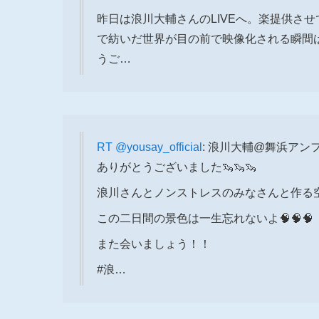
昨日は浪川大輔さんのLIVEへ。楽提供さ
で紡いだ世界が目の前で映像化される瞬間
うご…
RT
@yousay_official
: 浪川大輔@舞浜アン
ありがとうございました🦦🦦🦦
浪川さんとノンストレスのみなさんと作る空
この二日間の景色は一生忘れないよ🧠🧠🧠
また会いましょう！！
#浪…