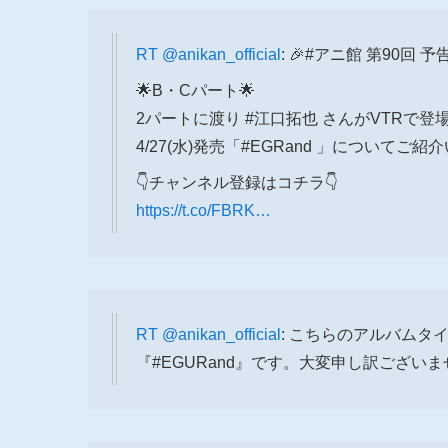
RT
@anikan_official
: 🎉#アニ館 第90回 予
🌟B・Cパート🌟
2パートに渡り #江口拓也 さんがVTRで登
4/27(水)発売「#EGRand 」についてご
👇チャンネル登録はコチラ👇
https://t.co/FBRK…
RT
@anikan_official
: こちらのアルバム
『#EGURand』です。大変申し訳ござい