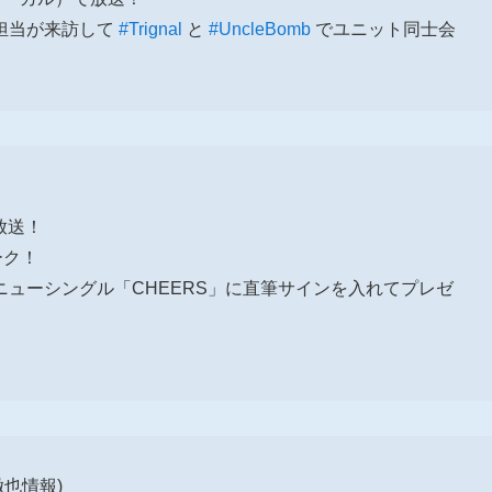
担当が来訪して
#Trignal
と
#UncleBomb
でユニット同士会
放送！
ーク！
ューシングル「CHEERS」に直筆サインを入れてプレゼ
徹也情報)