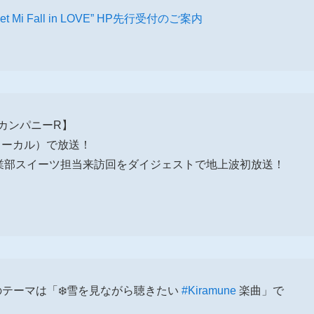
’t Let Mi Fall in LOVE” HP先行受付のご案内
uneカンパニーR】
東ローカル）で放送！
業部スイーツ担当来訪回をダイジェストで地上波初放送！
月のテーマは「❄️雪を見ながら聴きたい
#Kiramune
楽曲」で