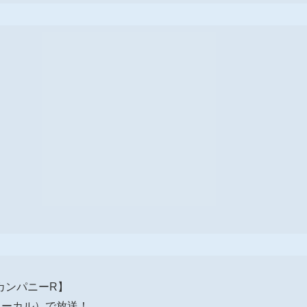
neカンパニーR】
東ローカル）で放送！