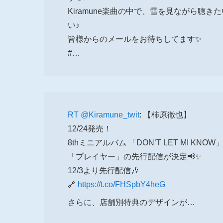
Kiramune楽曲の中で、雪を見ながら聴
い♪
皆様からのメールをお待ちしてます✨
#…
RT
@Kiramune_twit
: 【柿原徹也】
12/24発売！
8thミニアルバム 「DON’T LET MI KNOW
「プレイヤー」の先行配信が決定📢✨
12/3より先行配信🎶
🔗
https://t.co/FHSpbY4heG
さらに、店舗別特典のデザインが…