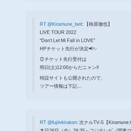
RT
@Kiramune_twit
: 【柿原徹也】
LIVE TOUR 2022
“Don't Let Mi Fall in LOVE”
HPチケット先行が決定📢✨
⏰チケット先行受付は
明日(土)12:00からだニャン‼️
特設サイトも公開されたので、
ツアー情報は下記…
RT
@fujitvkirakan
: 次ナルTV-S【Kiramu
本日26日（金）26:35～フジテレビ（関