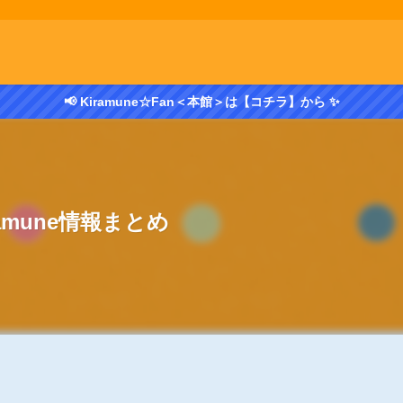
📢 Kiramune☆Fan＜本館＞は【コチラ】から ✨
ramune情報まとめ