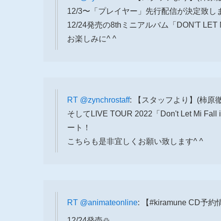
12/3〜「プレイヤー」先行配信が決定致し
12/24発売の8thミニアルバム「DON'T LE
お楽しみに^ ^
RT
@zynchrostaff
: 【スタッフより】(柿原
そしてLIVE TOUR 2022「Don't Let Mi
ート！
こちらも是非宜しくお願い致します^ ^
RT
@animateonline
: 【#kiramune CD予
12/24発売⛄