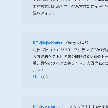
木村営業部お酒担当と代永営業部スイーツ
議をダイジェ…
RT
@fujitvkirakan
: KiraカンL#67
明日27日（土）23:30～フジテレビTWO初
入野専務ゲスト回の未公開映像&反省会ト
番組最後のクイズに答えたら、入野専務のニ
ント！
#Kira
カン…
RT
@zynchrostaff
: 【スタッフより】(柿原