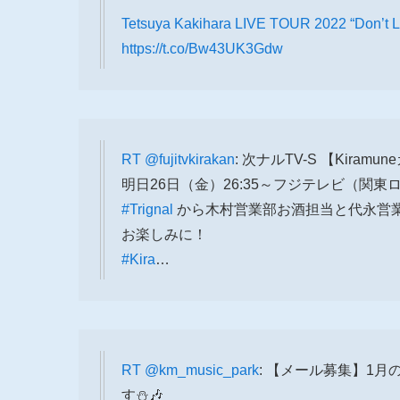
Tetsuya Kakihara LIVE TOUR 2022 “Don
https://t.co/Bw43UK3Gdw
RT
@fujitvkirakan
: 次ナルTV-S 【Kiram
明日26日（金）26:35～フジテレビ（関
#Trignal
から木村営業部お酒担当と代永営
お楽しみに！
#Kira
…
RT
@km_music_park
: 【メール募集】1
す⛄️🎶