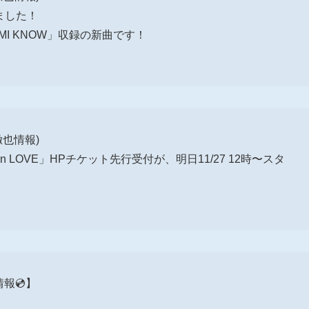
ました！
T MI KNOW」収録の新曲です！
徹也情報)
 Fall in LOVE」HPチケット先行受付が、明日11/27 12時〜スタ
約情報💿】