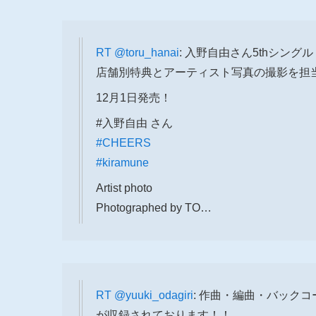
RT
@toru_hanai
: 入野自由さん5thシングル
店舗別特典とアーティスト写真の撮影を担
12月1日発売！
#入野自由 さん
#CHEERS
#kiramune
Artist photo
Photographed by TO…
RT
@yuuki_odagiri
: 作曲・編曲・バック
が収録されております！！