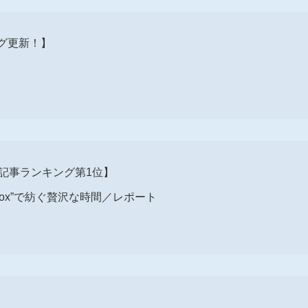
ログ更新！】
した記事ランキング第1位】
 Box”で紡ぐ贅沢な時間／レポート