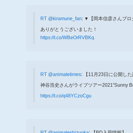
RT
@kiramune_fan
: ▼【岡本信彦さんブ
ありがとうございました！
https://t.co/WBeOrRVBKq
RT
@animatetimes
: 【11月23日に公開
神谷浩史さんがライブツアー2021“Sunny
https://t.co/q48YCzoCgu
RT
@animateshizuoka
: 【BD入荷情報】