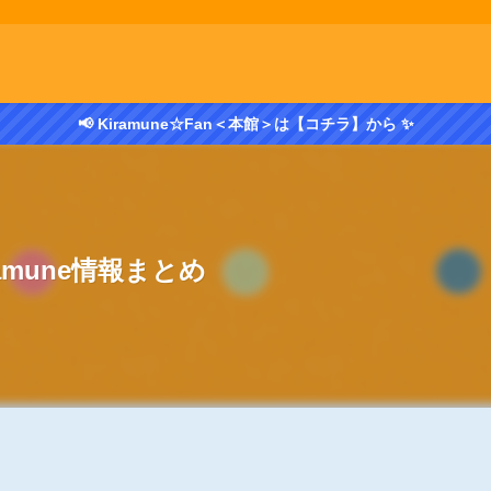
📢 Kiramune☆Fan＜本館＞は【コチラ】から ✨
ramune情報まとめ