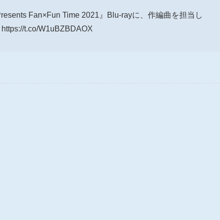
resents Fan×Fun Time 2021』Blu-rayに、作編曲を担当し
//t.co/W1uBZBDAOX