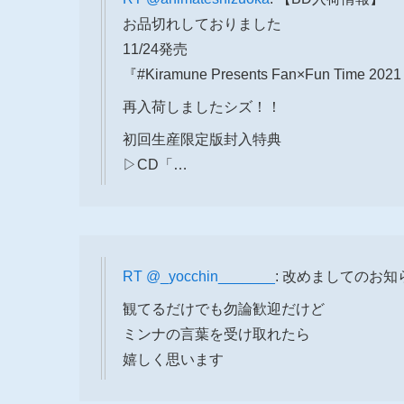
お品切れしておりました
11/24発売
『#Kiramune Presents Fan×Fun Time 20
再入荷しましたシズ！！
初回生産限定版封入特典
▷CD「…
RT
@_yocchin_______
: 改めましてのお
観てるだけでも勿論歓迎だけど
ミンナの言葉を受け取れたら
嬉しく思います