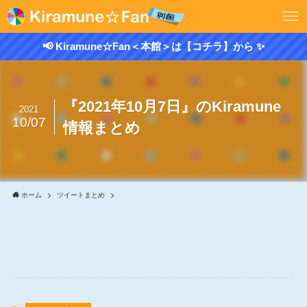
📢 Kiramune☆Fan＜本館＞は【コチラ】から ✨
『2021年10月7日』のKiramune
2021
10/07
情報まとめ
ホーム
ツイートまとめ