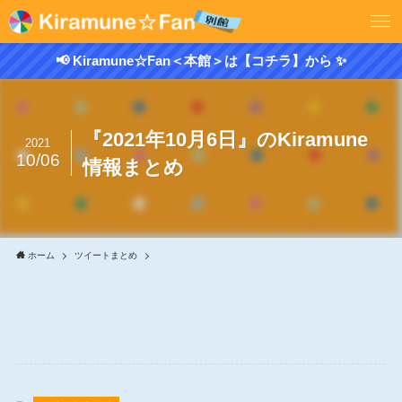
📢 Kiramune☆Fan＜本館＞は【コチラ】から ✨
『2021年10月6日』のKiramune
2021
10/06
情報まとめ
ホーム
ツイートまとめ