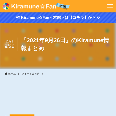
📢 Kiramune☆Fan＜本館＞は【コチラ】から ✨
『2021年9月26日』のKiramune情
2021
9/26
報まとめ
ホーム
ツイートまとめ