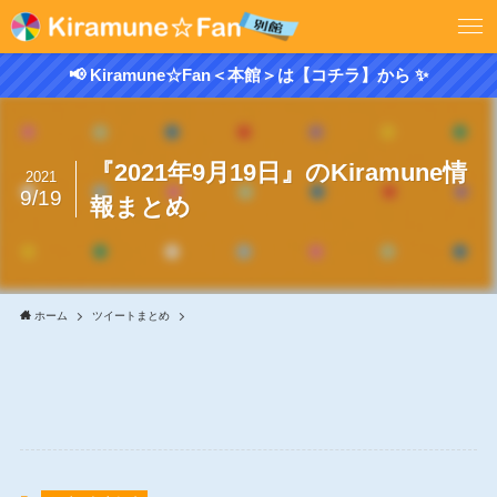
📢 Kiramune☆Fan＜本館＞は【コチラ】から ✨
『2021年9月19日』のKiramune情
2021
9/19
報まとめ
ホーム
ツイートまとめ