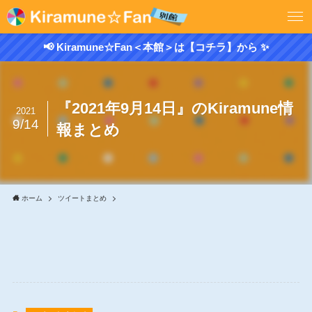
📢 Kiramune☆Fan＜本館＞は【コチラ】から ✨
『2021年9月14日』のKiramune情
2021
9/14
報まとめ
ホーム
ツイートまとめ