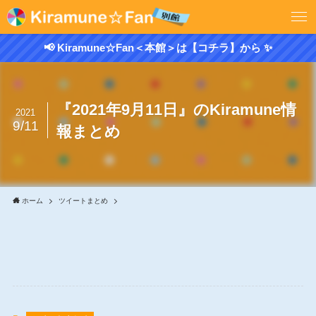
📢 Kiramune☆Fan＜本館＞は【コチラ】から ✨
『2021年9月11日』のKiramune情
2021
9/11
報まとめ
ホーム
ツイートまとめ