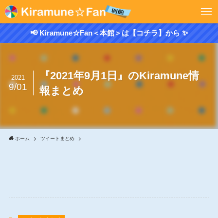
📢 Kiramune☆Fan＜本館＞は【コチラ】から ✨
『2021年9月1日』のKiramune情
2021
9/01
報まとめ
ホーム
ツイートまとめ