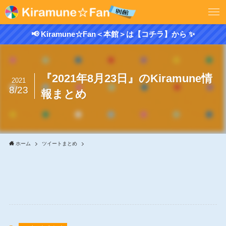
📢 Kiramune☆Fan＜本館＞は【コチラ】から ✨
『2021年8月23日』のKiramune情
2021
8/23
報まとめ
ホーム
ツイートまとめ