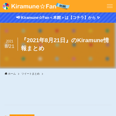
📢 Kiramune☆Fan＜本館＞は【コチラ】から ✨
『2021年8月21日』のKiramune情
2021
8/21
報まとめ
ホーム
ツイートまとめ