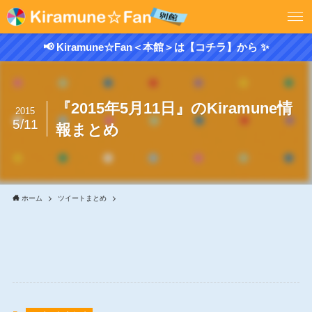
📢 Kiramune☆Fan＜本館＞は【コチラ】から ✨
『2015年5月11日』のKiramune情
2015
5/11
報まとめ
ホーム
ツイートまとめ