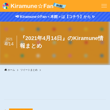
📢 Kiramune☆Fan＜本館＞は【コチラ】から ✨
『2021年4月14日』のKiramune情
2021
4/14
報まとめ
ホーム
ツイートまとめ