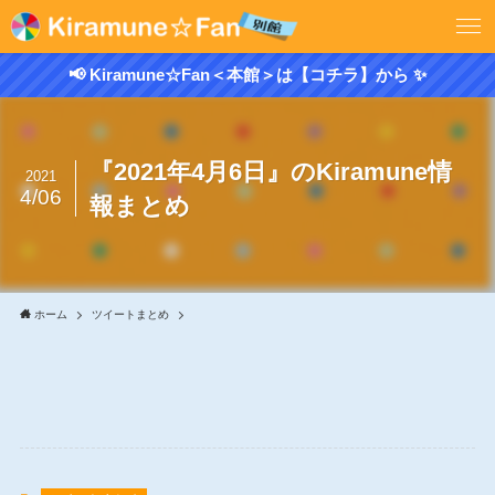
📢 Kiramune☆Fan＜本館＞は【コチラ】から ✨
『2021年4月6日』のKiramune情
2021
4/06
報まとめ
ホーム
ツイートまとめ