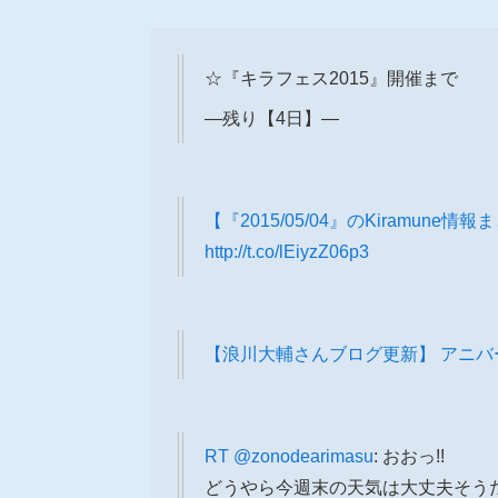
☆『キラフェス2015』開催まで
―残り【4日】―
【『2015/05/04』のKiramune情
http://t.co/lEiyzZ06p3
【浪川大輔さんブログ更新】 アニバ
RT
@zonodearimasu
: おおっ!!
どうやら今週末の天気は大丈夫そうだ