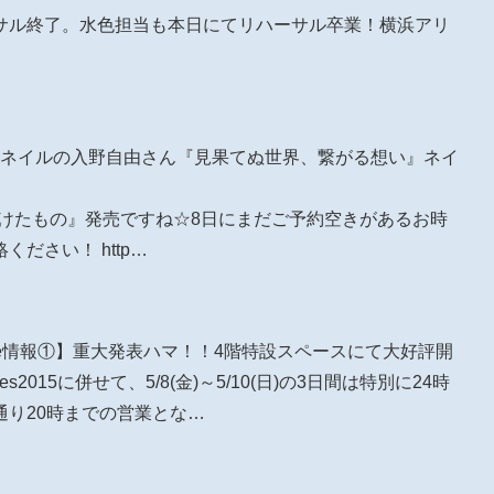
ーサル終了。水色担当も本日にてリハーサル卒業！横浜アリ
muneネイルの入野自由さん『見果てぬ世界、繋がる想い』ネイ
の見つけたもの』発売ですね☆8日にまだご予約空きがあるお時
ださい！ http…
amune情報①】重大発表ハマ！！4階特設スペースにて大好評開
2015に併せて、5/8(金)～5/10(日)の3日間は特別に24時
り20時までの営業とな…