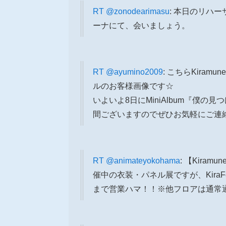
RT
@zonodearimasu
: 本日のリハ
ーナにて、会いましょう。
RT
@ayumino2009
: こちらKira
ルのお客様画像です☆
いよいよ8日にMiniAlbum『僕
間ございますのでぜひお気軽にご連絡く
RT
@animateyokohama
: 【Kir
催中の衣装・パネル展ですが、KiraFes
まで営業ハマ！！※他フロアは通常通