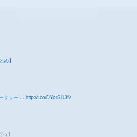
報まとめ】
ーサリー:…
http://t.co/DYorSI13fv
っ!!