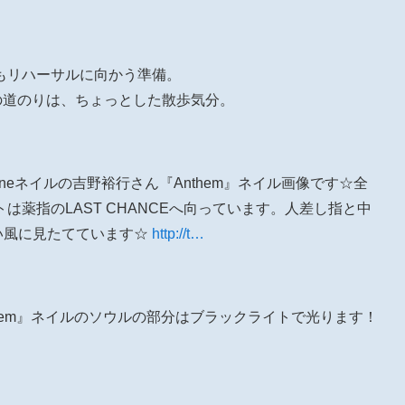
日もリハーサルに向かう準備。
の道のりは、ちょっとした散歩気分。
amuneネイルの吉野裕行さん『Anthem』ネイル画像です☆全
は薬指のLAST CHANCEへ向っています。人差し指と中
い風に見たてています☆
http://t…
nthem』ネイルのソウルの部分はブラックライトで光ります！