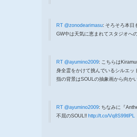
RT
@zonodearimasu
: そろそろ本
GW中は天気に恵まれてスタジオへ
RT
@ayumino2009
: こちらはKir
身全霊をかけて挑んでいるシルエット
指の背景はSOULの抽象画から向か
RT
@ayumino2009
: ちなみに『A
不屈のSOUL!!
http://t.co/Vq8S99tlPL