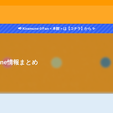
📢 Kiramune☆Fan＜本館＞は【コチラ】から ✨
mune情報まとめ