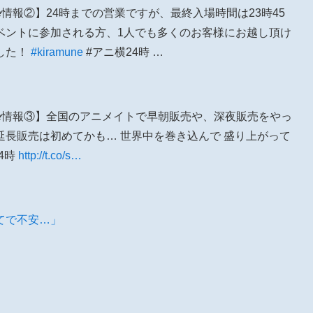
mune情報②】24時までの営業ですが、最終入場時間は23時45
ベントに参加される方、1人でも多くのお客様にお越し頂け
した！
#kiramune
#アニ横24時 …
amune情報③】全国のアニメイトで早朝販売や、深夜販売をやっ
長販売は初めてかも… 世界中を巻き込んで 盛り上がって
4時
http://t.co/s…
てで不安…」
」