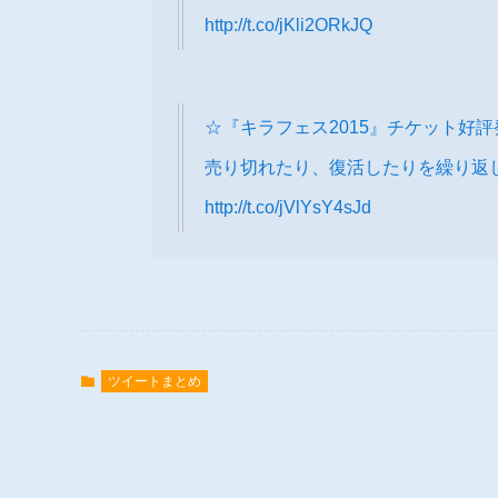
http://t.co/jKli2ORkJQ
☆『キラフェス2015』チケット好
売り切れたり、復活したりを繰り返
http://t.co/jVlYsY4sJd
ツイートまとめ