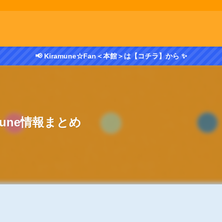
📢 Kiramune☆Fan＜本館＞は【コチラ】から ✨
amune情報まとめ