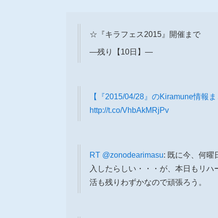
☆『キラフェス2015』開催まで
―残り【10日】―
【『2015/04/28』のKiramune情
http://t.co/VhbAkMRjPv
RT
@zonodearimasu
: 既に今、何
入したらしい・・・が、本日もリハ
活も残りわずかなので頑張ろう。