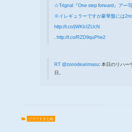
☆Trignal『One step forwa
※イレギュラーですが豪華盤には2n
http://t.co/jWKlclZUcN
.
http://t.co/RZD9quPhe2
RT
@zonodearimasu
: 本日のリハ
日。
ツイートまとめ