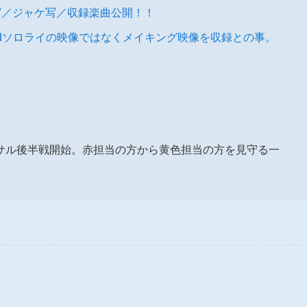
rd』アー写／ジャケ写／収録楽曲公開！！
dソロライの映像ではなくメイキング映像を収録との事。
ーサル後半戦開始。赤担当の方から黄色担当の方を見守る一