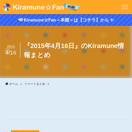
📢 Kiramune☆Fan＜本館＞は【コチラ】から ✨
『2015年4月16日』のKiramune情
2015
4/16
報まとめ
ホーム
ツイートまとめ