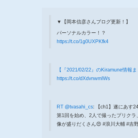
▼【岡本信彦さんブログ更新！】
パーソナルカラー！？
https://t.co/1g0UXPKfk4
【『2021/02/22』のKiramune情
https://t.co/dXdvnwmlWs
RT
@tvasahi_cs
: 【ch1】遂にあす
第1回を始め、2人で撮ったプリク
像が盛りだくさん😍 #浪川大輔 #吉