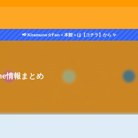
📢 Kiramune☆Fan＜本館＞は【コチラ】から ✨
mune情報まとめ