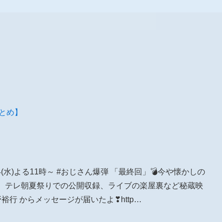
報まとめ】
24(水)よる11時～ #おじさん爆弾 「最終回」💣今や懐かしの
ラ、テレ朝夏祭りでの公開収録、ライブの楽屋裏など秘蔵映
野裕行 からメッセージが届いたよ❣http…