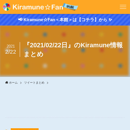
📢 Kiramune☆Fan＜本館＞は【コチラ】から ✨
『2021/02/22日』のKiramune情報
2021
2/22
まとめ
ホーム
ツイートまとめ