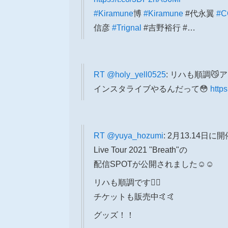
#Kiramune
博
#Kiramune
#代永翼
#C
信彦
#Trignal
#吉野裕行 #…
RT
@holy_yell0525
: リハも順調
インスタライブやるんだって😳
http
RT
@yuya_hozumi
: 2月13.14日
Live Tour 2021 "Breath"の
配信SPOTが公開されました☺️☺️
リハも順調です🙋‍♂️
チケットも販売中🤙🤙
グッズ！！