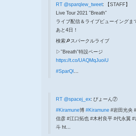
RT
@sparqlew_tweet
: 【STAFF】
Live Tour 2021 "Breath"
ライブ配信＆ライブビューイングま
あと4日！
検索🔎スパークルライブ
▷"Breath"特設ページ
https://t.co/UAQMqJuoiU
#SparQl
…
RT
@spacej_ex
: ぴょーん⑦
#Kiramune
博
#Kiramune
#岩田光央 
信彦 #江口拓也 #木村良平 #代永翼 
斗 ht…