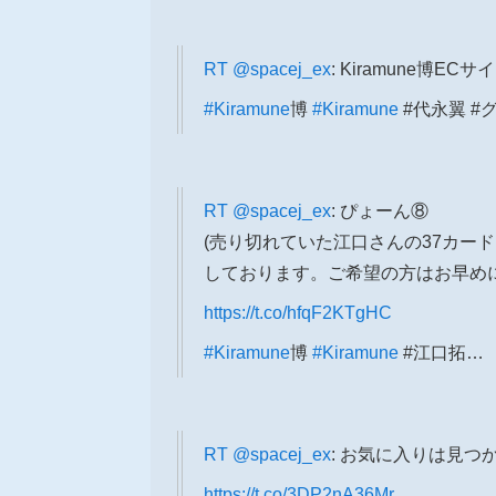
RT
@spacej_ex
: Kiramune博EC
#Kiramune
博
#Kiramune
#代永翼 #
RT
@spacej_ex
: ぴょーん⑧
(売り切れていた江口さんの37カー
しております。ご希望の方はお早めに💁‍
https://t.co/hfqF2KTgHC
#Kiramune
博
#Kiramune
#江口拓…
RT
@spacej_ex
: お気に入りは見つか
https://t.co/3DP2nA36Mr