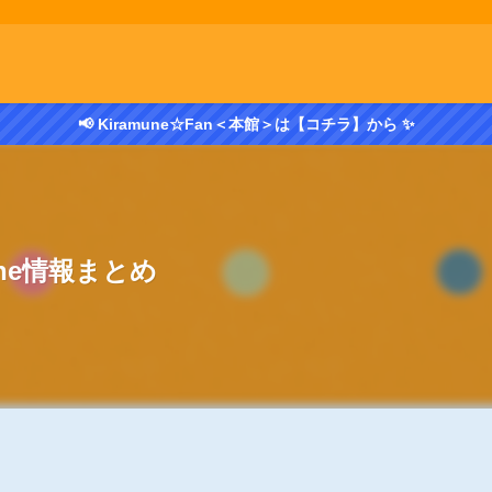
📢 Kiramune☆Fan＜本館＞は【コチラ】から ✨
mune情報まとめ