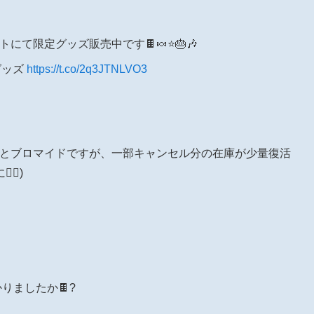
サイトにて限定グッズ販売中です🍫🍬⭐️🎂🎶
グッズ
https://t.co/2q3JTNLVO3
ドとブロマイドですが、一部キャンセル分の在庫が少量復活
♀️)
りましたか🍫?