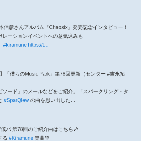
】岡本信彦さんアルバム『Chaosix』発売記念インタビュー！
ボレーションイベントへの意気込みも
 #kiramune
https://t…
オ】「僕らのMusic Park」第78回更新（センター #吉永拓
ピソード」のメールなどをご紹介。「スパークリング・タ
と
#SparQlew
の曲を思い出した…
#僕パ 第78回のご紹介曲はこちら🎶
する
#Kiramune
楽曲💚