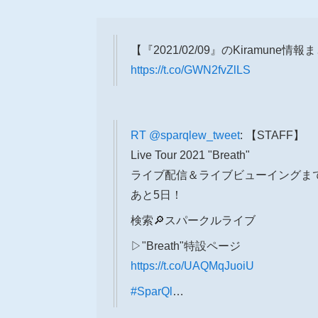
【『2021/02/09』のKiramune情
https://t.co/GWN2fvZlLS
RT
@sparqlew_tweet
: 【STAFF】
Live Tour 2021 "Breath"
ライブ配信＆ライブビューイングま
あと5日！
検索🔎スパークルライブ
▷"Breath"特設ページ
https://t.co/UAQMqJuoiU
#SparQl
…