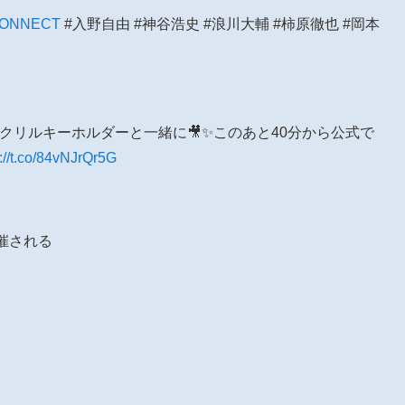
ONNECT
#入野自由 #神谷浩史 #浪川大輔 #柿原徹也 #岡本
アクリルキーホルダーと一緒に🎥✨このあと40分から公式で
s://t.co/84vNJrQr5G
に開催される