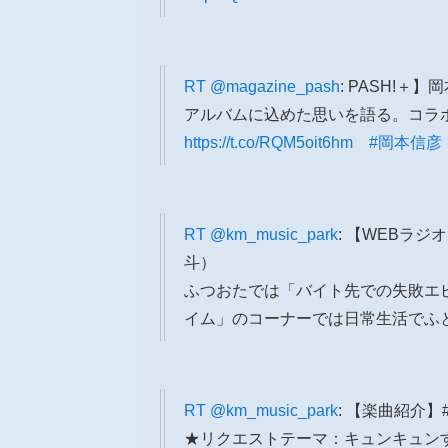
RT
@magazine_pash
: PASH!＋
アルバムに込めた思いを語る。コラ
https://t.co/RQM5oit6hm #岡本信彦
RT
@km_music_park
: 【WEBラジ
斗）
ふつおたでは「バイト先での失敗エ
イム」のコーナーでは日常生活でふ
RT
@km_music_park
: 【楽曲紹介】
★リクエストテーマ：キュンキュン