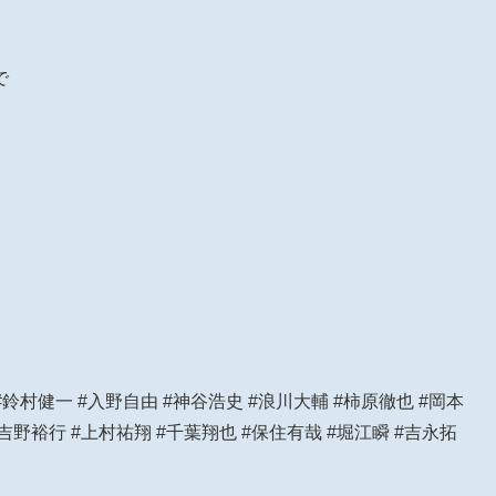
で
#鈴村健一 #入野自由 #神谷浩史 #浪川大輔 #柿原徹也 #岡本
#吉野裕行 #上村祐翔 #千葉翔也 #保住有哉 #堀江瞬 #吉永拓