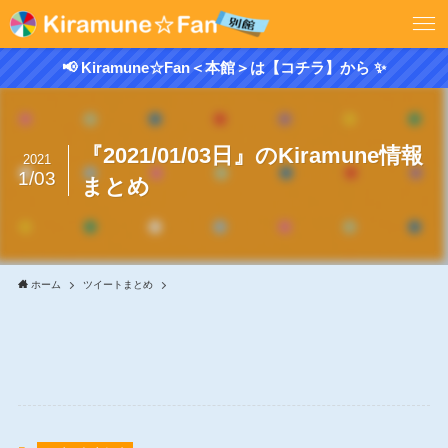
📢 Kiramune☆Fan＜本館＞は【コチラ】から ✨
『2021/01/03日』のKiramune情報
2021
1/03
まとめ
ホーム
ツイートまとめ