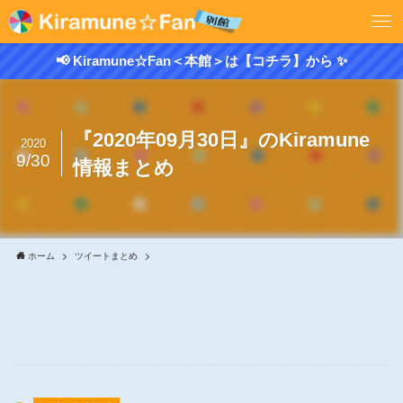
📢 Kiramune☆Fan＜本館＞は【コチラ】から ✨
『2020年09月30日』のKiramune
2020
9/30
情報まとめ
ホーム
ツイートまとめ