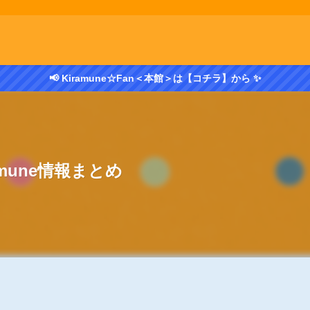
📢 Kiramune☆Fan＜本館＞は【コチラ】から ✨
amune情報まとめ