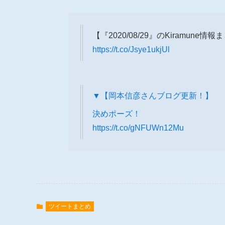
【『2020/08/29』のKiramune情
https://t.co/Jsye1ukjUl
▼【岡本信彦さんブログ更新！】
決めポーズ！
https://t.co/gNFUWn12Mu
ツイートまとめ