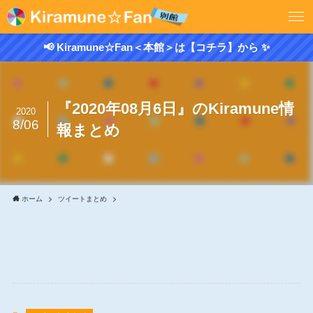
📢 Kiramune☆Fan＜本館＞は【コチラ】から ✨
『2020年08月6日』のKiramune情
2020
8/06
報まとめ
ホーム
ツイートまとめ