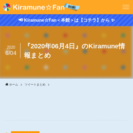
📢 Kiramune☆Fan＜本館＞は【コチラ】から ✨
『2020年06月4日』のKiramune情
2020
6/04
報まとめ
ホーム
ツイートまとめ