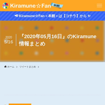
📢 Kiramune☆Fan＜本館＞は【コチラ】から ✨
『2020年05月16日』のKiramune
2020
5/16
情報まとめ
ホーム
ツイートまとめ