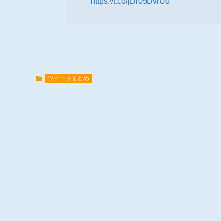
https://t.co/jDr05DvrUo
ツイートまとめ