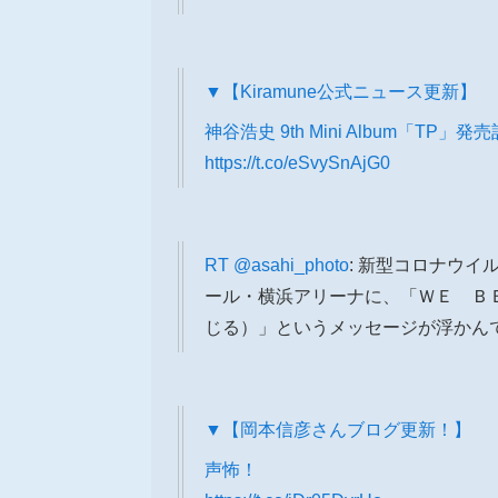
▼【Kiramune公式ニュース更新】
神谷浩史 9th Mini Album「
https://t.co/eSvySnAjG0
RT
@asahi_photo
: 新型コロナウ
ール・横浜アリーナに、「ＷＥ Ｂ
じる）」というメッセージが浮かん
▼【岡本信彦さんブログ更新！】
声怖！