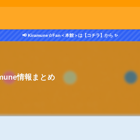
📢 Kiramune☆Fan＜本館＞は【コチラ】から ✨
amune情報まとめ