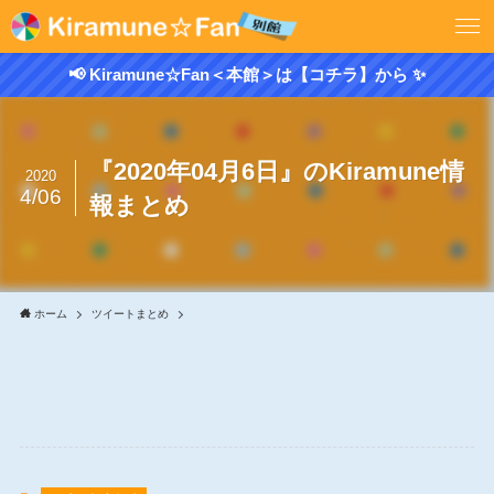
📢 Kiramune☆Fan＜本館＞は【コチラ】から ✨
『2020年04月6日』のKiramune情
2020
4/06
報まとめ
ホーム
ツイートまとめ