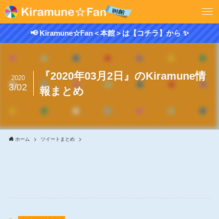
📢 Kiramune☆Fan＜本館＞は【コチラ】から ✨
『2020年03月2日』のKiramune情
2020
3/02
報まとめ
ホーム
ツイートまとめ