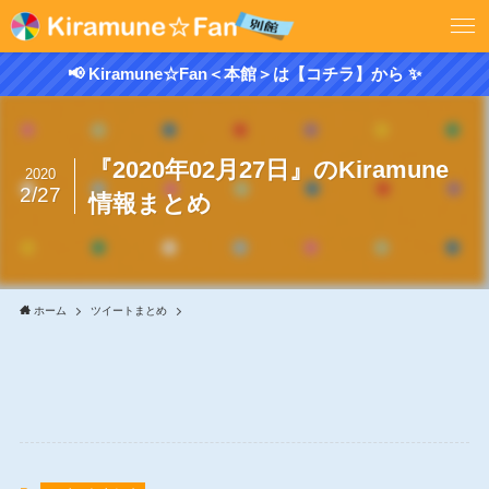
📢 Kiramune☆Fan＜本館＞は【コチラ】から ✨
『2020年02月27日』のKiramune
2020
2/27
情報まとめ
ホーム
ツイートまとめ