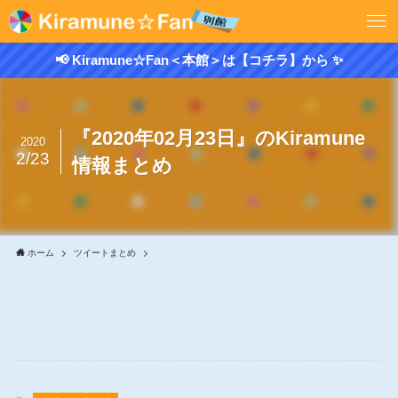
📢 Kiramune☆Fan＜本館＞は【コチラ】から ✨
『2020年02月23日』のKiramune
2020
2/23
情報まとめ
ホーム
ツイートまとめ