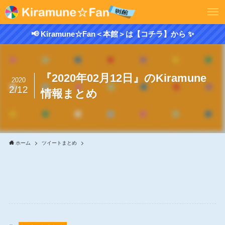
📢 Kiramune☆Fan＜本館＞は【コチラ】から ✨
『2020年02月12日』のKiramune
2020
2/12
情報まとめ
ホーム
ツイートまとめ