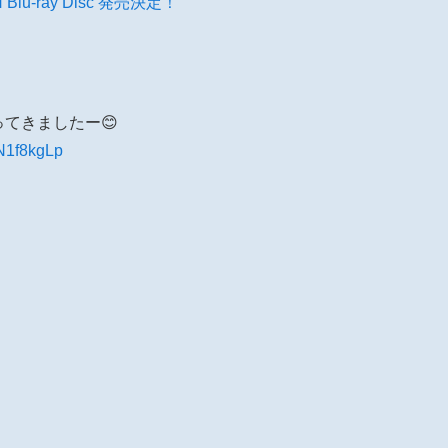
 Blu-ray Disc 発売決定！
ってきましたー😊
jN1f8kgLp