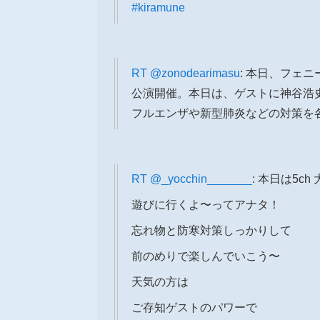
#kiramune
RT
@zonodearimasu
: 本日、フェニー
公演開催。本日は、ゲストに神谷浩
フルエンザや新型肺炎などの対策を
RT
@_yocchin_______
: 本日は5ch
遊びに行くよ〜ってアナタ！
忘れ物と防寒対策しっかりして
前のめりで楽しんでいこう〜
天気の方は
ご存知ゲストのパワーで