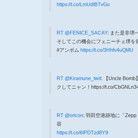
https://t.co/LmUdIBTvGo
RT
@FENICE_SACAY
: また是非堺
そしてこの機会にフェニーチェ堺を覚
#アンボム
https://t.co/3Hhfv4uQMU
RT
@Kiramune_twit
: 【Uncle 
クしてニャン！https://t.co/CbGNLn3
RT
@oricon
: 羽田空港跡地に「Zepp
容
https://t.co/6IPDTzd8Y9