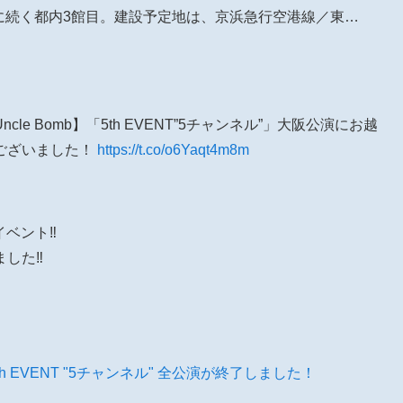
erCity」に続く都内3館目。建設予定地は、京浜急行空港線／東…
e Bomb】「5th EVENT”5チャンネル”」大阪公演にお越
ございました！
https://t.co/o6Yaqt4m8m
ベント‼︎
した‼︎
】
omb】5th EVENT "5チャンネル" 全公演が終了しました！