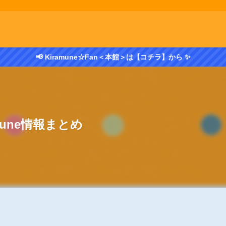
📢 Kiramune☆Fan＜本館＞は【コチラ】から ✨
amune情報まとめ