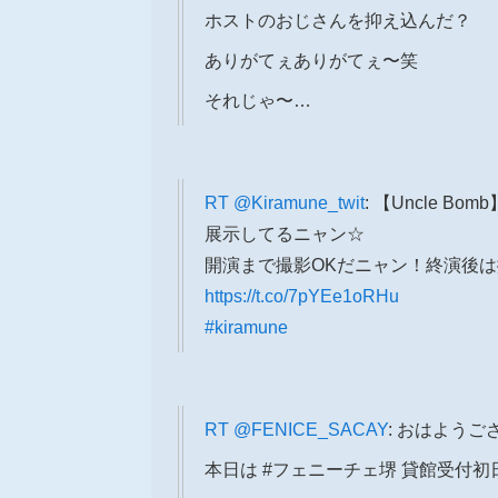
ホストのおじさんを抑え込んだ？
ありがてぇありがてぇ〜笑
それじゃ〜…
RT
@Kiramune_twit
: 【Uncle
展示してるニャン☆
開演まで撮影OKだニャン！終演後
https://t.co/7pYEe1oRHu
#kiramune
RT
@FENICE_SACAY
: おはようご
本日は #フェニーチェ堺 貸館受付