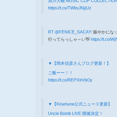
浪川大輔 MUSIC CLIP COLLECTION
https://t.co/TWbvJNjjUz
RT
@FENICE_SACAY
: 賑やかにな
行ってらっしゃ～い👋
https://t.co/W
▼【岡本信彦さんブログ更新！】
ご飯ーー！！
https://t.co/REPXIrVbOy
▼【Kiramune公式ニュース更新】
Uncle Bomb LIVE 開催決定！