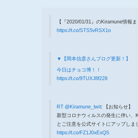
【『2020/01/31』のKiramune情
https://t.co/STS5vRSX1o
▼【岡本信彦さんブログ更新！】
今日はチョコ博！！
https://t.co/9TUXJ8f228
RT
@Kiramune_twit
: 【お知らせ】
新型コロナウィルスの発生に伴い、K
とご注意を公式サイトにアップしま
https://t.co/FZ1J0xExQS