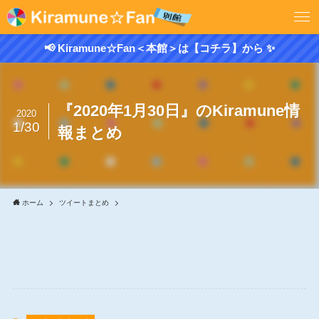
📢 Kiramune☆Fan＜本館＞は【コチラ】から ✨
『2020年1月30日』のKiramune情
2020
1/30
報まとめ
ホーム
ツイートまとめ