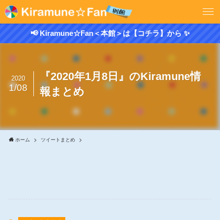
📢 Kiramune☆Fan＜本館＞は【コチラ】から ✨
『2020年1月8日』のKiramune情
2020
1/08
報まとめ
ホーム
ツイートまとめ