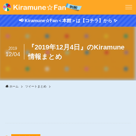
📢 Kiramune☆Fan＜本館＞は【コチラ】から ✨
『2019年12月4日』のKiramune
2019
12/04
情報まとめ
ホーム
ツイートまとめ