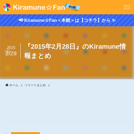
📢 Kiramune☆Fan＜本館＞は【コチラ】から ✨
『2015年2月28日』のKiramune情
2015
2/28
報まとめ
ホーム
ツイートまとめ