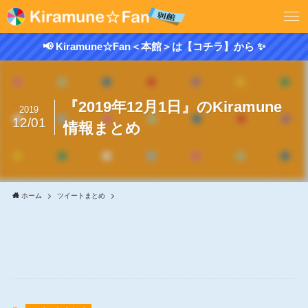
📢 Kiramune☆Fan＜本館＞は【コチラ】から ✨
『2019年12月1日』のKiramune
2019
12/01
情報まとめ
ホーム
ツイートまとめ