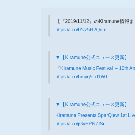
【『2019/11/12』のKiramune情
https://t.co/lYvz5R2Qnm
▼【Kiramune公式ニュース更新】
『Kiramune Music Festival ～10
https://t.co/hmyq51d1WT
▼【Kiramune公式ニュース更新】
Kiramune Presents SparQlew 1st 
https://t.co/jGvEPNZfSc