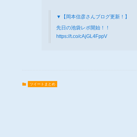
▼【岡本信彦さんブログ更新！】
先日の池袋レポ開始！！
https://t.co/cAjGL4FppV
ツイートまとめ