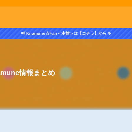
📢 Kiramune☆Fan＜本館＞は【コチラ】から ✨
ramune情報まとめ