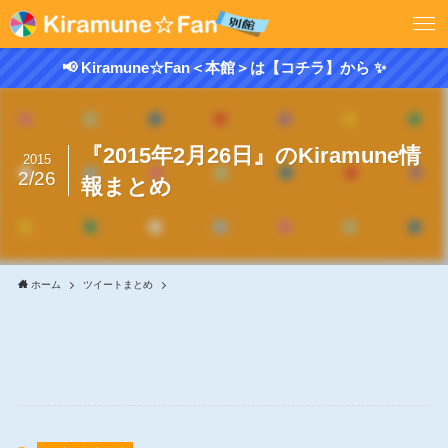
📢 Kiramune☆Fan＜本館＞は【コチラ】から ✨
『2015年2月26日』のKiramune情
2015
2/26
報まとめ
ホーム
ツイートまとめ