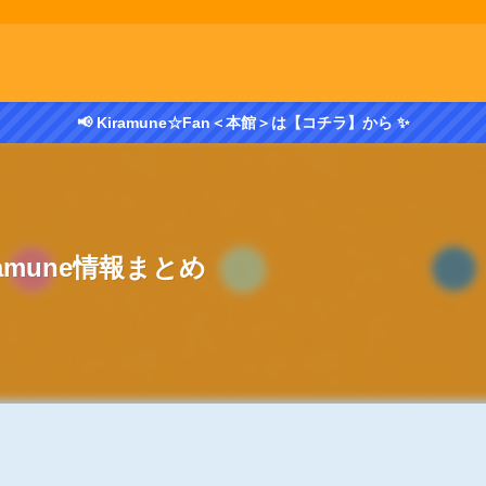
📢 Kiramune☆Fan＜本館＞は【コチラ】から ✨
ramune情報まとめ