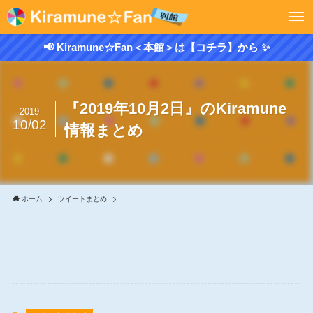
📢 Kiramune☆Fan＜本館＞は【コチラ】から ✨
『2019年10月2日』のKiramune
2019
10/02
情報まとめ
ホーム
ツイートまとめ