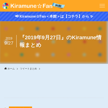
📢 Kiramune☆Fan＜本館＞は【コチラ】から ✨
『2019年9月27日』のKiramune情
2019
9/27
報まとめ
ホーム
ツイートまとめ