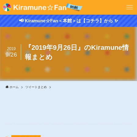
📢 Kiramune☆Fan＜本館＞は【コチラ】から ✨
『2019年9月26日』のKiramune情
2019
9/26
報まとめ
ホーム
ツイートまとめ