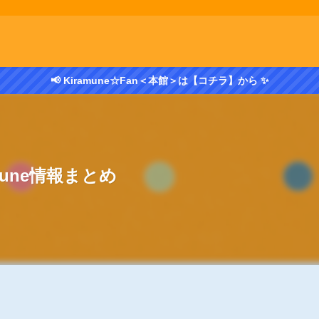
📢 Kiramune☆Fan＜本館＞は【コチラ】から ✨
amune情報まとめ