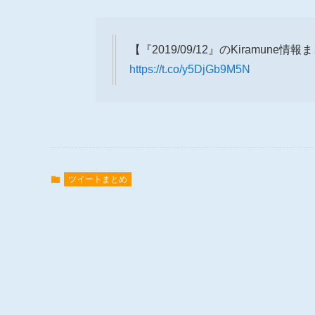
【『2019/09/12』のKiramune情
https://t.co/y5DjGb9M5N
ツイートまとめ