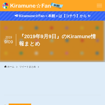
📢 Kiramune☆Fan＜本館＞は【コチラ】から ✨
『2019年9月9日』のKiramune情
2019
9/09
報まとめ
ホーム
ツイートまとめ